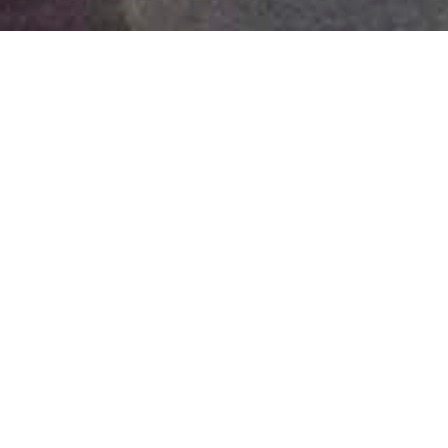
Ένας από τους εντυπωσιακότερους
σταθμούς του Μετρό στην Αττική είναι
εκείνος του Δημοτικού Θεάτρου Πειραιά. Η
ιστορία του νερού, στοιχείο συνυφασμένο με
τον Πειραιά, αποτελεί την κεντρική του ιδέα.
Επίσης η TETRAGON μελέτησε και υλοποίησε
την έκθεση “Στην Επιφάνεια” που
αναδεικνύει το ανασκαφικό έργο που
συντελείται στον Πειραιά κατά τη διάρκεια
των έργων για τους σταθμούς επέκτασης του
Μετρό.
Ο σταθμός Δημοτικό Θέατρο Πειραιά, είναι ο