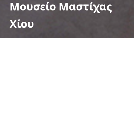
Μουσείο Μαστίχας
Χίου
Το θεματικό Μουσείο Μαστίχας Χίου στο
Πυργί, του Πολιτιστικού Ιδρύματος Ομίλου
Πειραιώς (ΠΙΟΠ), αναδεικνύει την αειφορία
της παραδοσιακής καλλιέργειας και της
παραγωγικής ιστορίας της επεξεργασίας της
μαστίχας και, παράλληλα, την εντάσσει στο
πολιτιστικό τοπίο της Χίου.
Ο «πολιτισμός της μαστίχας», στοιχείο της
χιώτικης ταυτότητας, αναδεικνύεται εκθεσιακά με